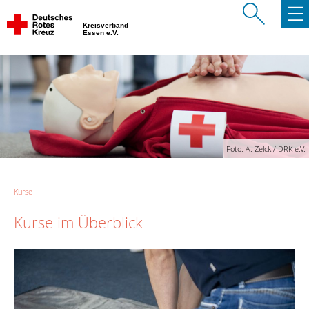
Kreisverband
Essen e.V.
Foto: A. Zelck / DRK e.V.
Kurse
Kurse im Überblick