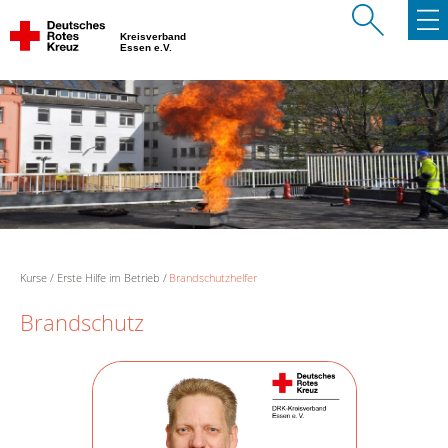
Kreisverband
Essen e.V.
Kurse
Erste Hilfe im Betrieb
Brandschutzhelfer
Brandschutz