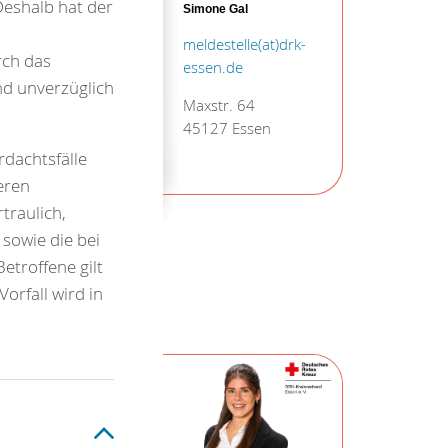
Deshalb hat der
Simone Gal
meldestelle(at)drk-
rch das
essen.de
nd unverzüglich
Maxstr. 64
45127 Essen
rdachtsfälle
eren
traulich,
sowie die bei
etroffene gilt
orfall wird in