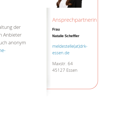
Ansprechpartnerin
altung der
Frau
n Anbieter
Natalie Scheffler
 auch anonym
meldestelle(at)drk-
ne-
essen.de
Maxstr. 64
45127 Essen