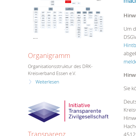
mac
Hinw
Um di
DSGVO
Hint
abgeb
Organigramm
melde
Organisationsstruktur des DRK-
Kreisverband Essen e.V.
Hinw
Weiterlesen
Sie k
Deut
Kreis
Hinw
Hach
Transparenz
4512