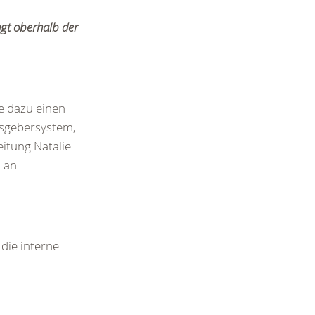
ngt oberhalb der
e dazu einen
isgebersystem,
eitung Natalie
l an
die interne