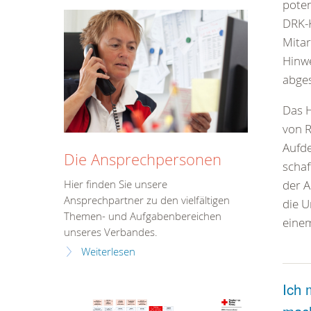
poten
DRK-K
Mitar
Hinwe
abges
Das H
von R
Aufde
Die Ansprechpersonen
schaf
der A
Hier finden Sie unsere
Ansprechpartner zu den vielfältigen
die U
Themen- und Aufgabenbereichen
einem
unseres Verbandes.
Weiterlesen
Ich 