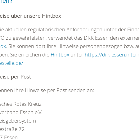
hen?
eise über unsere Hintbox
e aktuellen regulatorischen Anforderungen unter der Einh
 zu gewährleisten, verwendet das DRK Essen den externe
box
. Sie können dort Ihre Hinweise personenbezogen bzw.
en. Sie erreichen die
Hintbox
unter
https://drk-essen.inter
stelle.de/
eise per Post
önnen Ihre Hinweise per Post senden an:
sches Rotes Kreuz
verband Essen e.V.
eisgebersystem
estraße 72
7 Essen