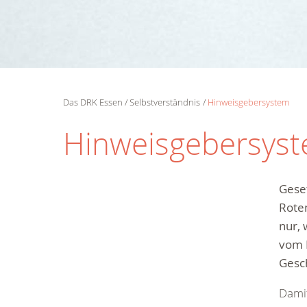
Das DRK Essen
Selbstverständnis
Hinweisgebersystem
Hinweisgebersys
Gese
Roten
nur,
vom 
Gesc
Damit