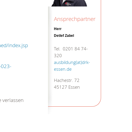
Ansprechpartner
Herr
Detlef Zabel
ed/index.jsp
Tel. 0201 84 74-
320
ausbildung(at)drk-
-023-
essen.de
Hachestr. 72
45127 Essen
e verlassen