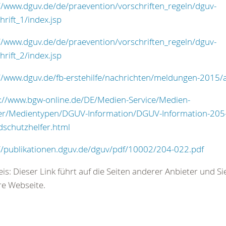
//www.dguv.de/de/praevention/vorschriften_regeln/dguv-
hrift_1/index.jsp
//www.dguv.de/de/praevention/vorschriften_regeln/dguv-
hrift_2/index.jsp
//www.dguv.de/fb-erstehilfe/nachrichten/meldungen-2015/a
://www.bgw-online.de/DE/Medien-Service/Medien-
er/Medientypen/DGUV-Information/DGUV-Information-205
schutzhelfer.html
//publikationen.dguv.de/dguv/pdf/10002/204-022.pdf
is: Dieser Link führt auf die Seiten anderer Anbieter und Si
e Webseite.