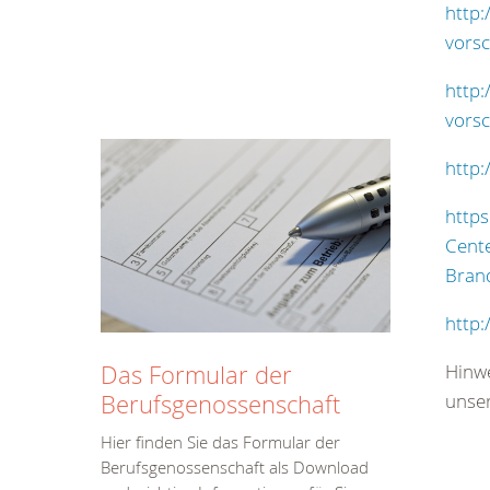
http:
vorsc
http:
vorsc
http:
https
Cent
Brand
http:
Das Formular der
Hinwe
Berufsgenossenschaft
unser
Hier finden Sie das Formular der
Berufsgenossenschaft als Download