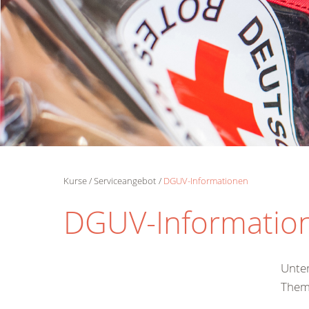
Kurse
Serviceangebot
DGUV-Informationen
DGUV-Informatio
Unten
Them