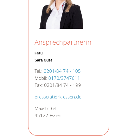
Ansprechpartnerin
Frau
Sara Gust
Tel.:
0201/84 74 - 105
Mobil:
0170/3747611
Fax: 0201/84 74 - 199
presse(at)drk-essen.de
Maxstr. 64
45127 Essen