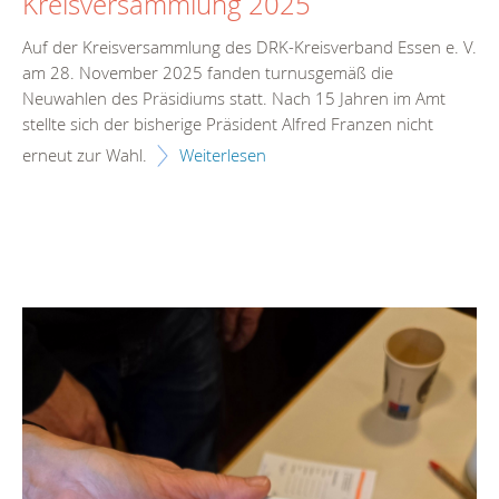
Kreisversammlung 2025
Auf der Kreisversammlung des DRK-Kreisverband Essen e. V.
am 28. November 2025 fanden turnusgemäß die
Neuwahlen des Präsidiums statt. Nach 15 Jahren im Amt
stellte sich der bisherige Präsident Alfred Franzen nicht
erneut zur Wahl.
Weiterlesen