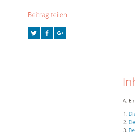
Beitrag teilen
In
A. Ei
Di
De
Be