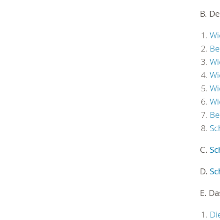
B. De
Wi
Be
Wi
Wi
Wi
Wi
Be
Sc
C.
Sc
D.
Sc
E. D
Di