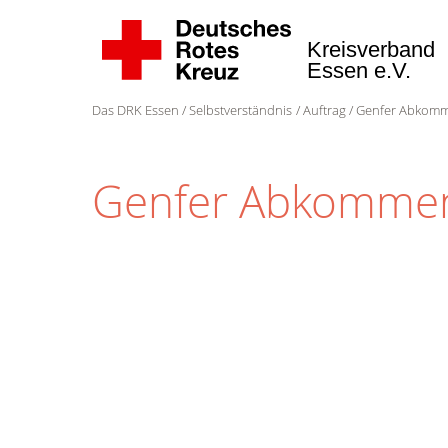
Kreisverband
Essen e.V.
Das DRK Essen
Selbstverständnis
Auftrag
Genfer Abkom
Genfer Abkommen -