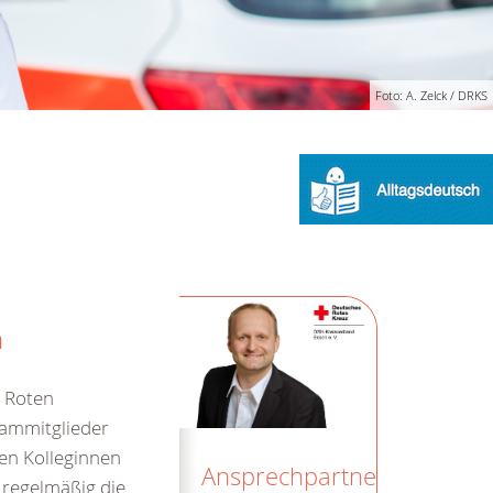
Foto: A. Zelck / DRKS
n
s Roten
eammitglieder
en Kolleginnen
Ansprechpartner
 regelmäßig die