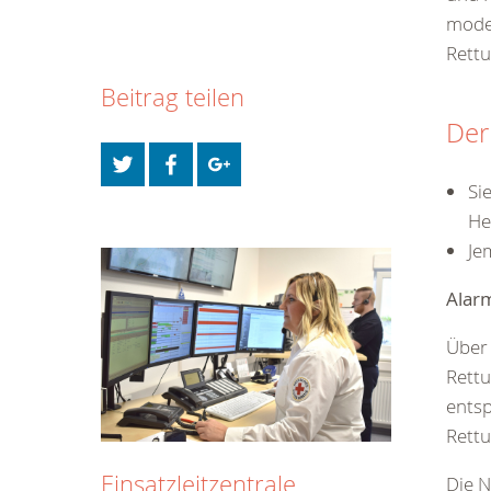
moder
Rett
Beitrag teilen
Der
Si
He
Je
Alar
Über 
Rettu
entsp
Rettu
Einsatzleitzentrale
Die N