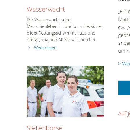
Wasserwacht
„Ein 
Matth
Die Wasserwacht rettet
Menschenleben im und ums Gewässer,
e.V. 
bildet Rettungsschwimmer aus und
gebra
bringt Jung und Alt Schwimmen bei.
ander
Weiterlesen
um A
> Wei
Auf 
Stellenbörse