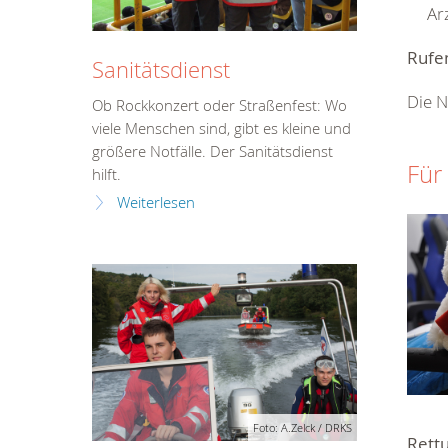
Ar
Rufen
Sanitätsdienst
Die N
Ob Rockkonzert oder Straßenfest: Wo
viele Menschen sind, gibt es kleine und
größere Notfälle. Der Sanitätsdienst
Für
hilft.
Weiterlesen
Foto: A.Zelck / DRKS
Rett