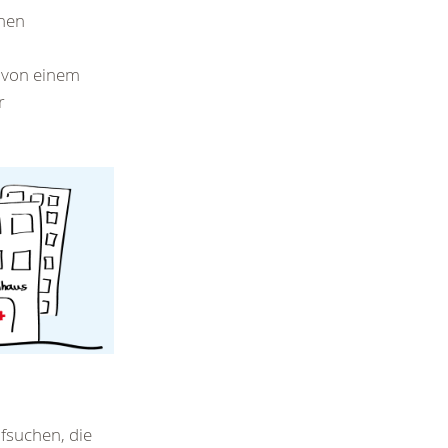
chen
e von einem
r
fsuchen, die