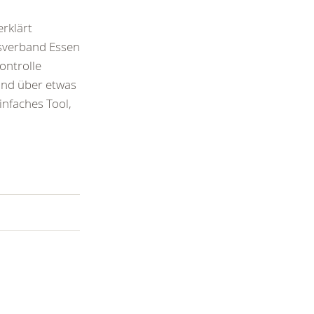
erklärt
sverband Essen
ontrolle
ind über etwas
infaches Tool,