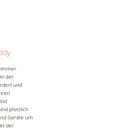
eddy
d immer
 in der
ordert und
hren
ind
ind plötzlich
und Geräte um
kt der