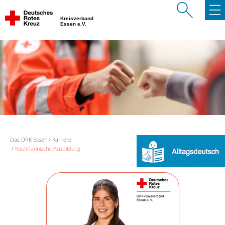
Kreisverband
Essen e.V.
Das DRK Essen
Karriere
Kaufmännische Ausbildung