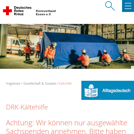
Kreisverband
Essen e.V.
Angebote
Gesellschaft & Soziales
Kältehilfe
DRK-Kältehilfe
Achtung: Wir können nur ausgewählte
Sachspenden annehmen. Bitte haben