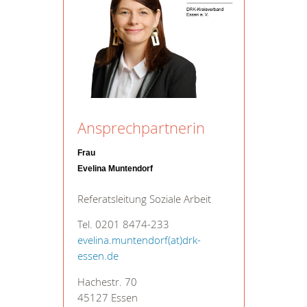
Ansprechpartnerin
Frau
Evelina Muntendorf
Referatsleitung Soziale Arbeit
Tel. 0201 8474-233
evelina.muntendorf(at)drk-
essen.de
Hachestr. 70
45127 Essen