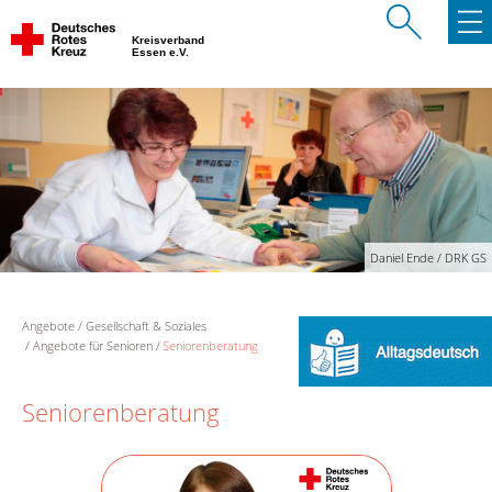
Kreisverband
Essen e.V.
Daniel Ende / DRK GS
Angebote
Gesellschaft & Soziales
Angebote für Senioren
Seniorenberatung
Seniorenberatung