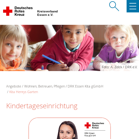
Kreisverband
Essen e.V.
Foto: A. Zelck / DRK e.V.
Angebote
Wohnen, Betreuen, Pflegen
DRK Essen Kita gGmbH
Kita Henrys Garten
Kindertageseinrichtung