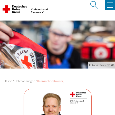
Kreisverband
Essen e.V.
Foto: A. Zelck / DRK
Kurse
Unterweisungen
Reanimationstraining