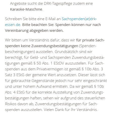
Angebote sucht die DRK-Tagespflege zudem eine
Karaoke-Maschine
.
Schreiben Sie bitte eine E-Mail an
Sachspenden(at)drk-
essen.de
.
Bitte beachten Sie: Spenden können nur nach
Vereinbarung abgegeben werden.
Wir bitten um Verständnis dafür, dass wir
für private Sach­
spenden keine Zuwendungsbestätigungen
(Spen­den­
beschei­nigun­gen) aus­stellen. Grundsätzlich sind wir
berechtigt, für Geld- und Sach­spenden Zuwen­dungs­bestä­
tigun­gen gemäß § 50 Abs. 1 EStDV auszustellen. Für Sach­
spenden aus dem Privat­vermögen ist gemäß § 10b Abs. 3
Satz 3 EStG der gemeine Wert anzusetzen. Dieser lässt sich
für gebrauchte Gegenstände jedoch nur sehr ein­ge­schränkt
und unter hohem Aufwand ermitteln. Da wir gemäß § 10b
Abs. 4 EStG für die korrekte Aus­stellung von Zuwen­dungs­
bestäti­gungen haften, sehen wir auf­grund des steuer­lichen
Risikos davon ab, Zuwen­dungs­bestäti­gungen für Sach­
spenden auszustellen. Vielen Dank für Ihr Verständnis.