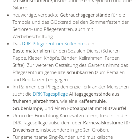
Musikinstrumente
, insbesondere ein Keyboard und eine
Gitarre.
neuwertige, verpackte
Gebrauchsgegenstände
für die
Tombola und das Glücksrad bei den Sommerfesten der
Senioren- und Pflegezentren, auch mit
Werbebeschriftung
Das
DRK-Pflegezentrum Solferino
sucht
Bastelmaterialien
für den Sozialen Dienst (Scheren,
Pappe, Kleber, Knöpfe, Bänder, Keilrahmen, Farben,
Stifte). Zur weiteren Gestaltung des Gartens nimmt das
Pflegezentrum gerne alte
Schubkarren
(zum Bemalen
und Bepflanzen) entgegen.
Im Rahmen der Pflege demenziell erkrankter Menschen
sucht die
DRK-Tagespflege
Alltagsgegenstände aus
früheren Jahrzehnten
, wie eine
Kaffeemühle,
Grubenlampe,
und einen
Fotoapparat mit Blitzwürfel
.
Um in der Einrichtung Karneval zu feiern, freut sich die
DRK-Tagespflege außerdem über
Karnevalskostüme für
Erwachsene
, insbesondere in großen Größen.
Für gemeinsame Sing-Runden und musikalische