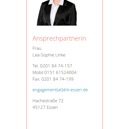
Ansprechpartnerin
Frau
Lea-Sophie Linke
Tel. 0201 84 74-157
Mobil 0151 61524004
Fax: 0201 84 74-199
engagement(at)drk-essen.de
Hachestraße 72
45127 Essen