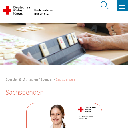
Kreisverband
Essen e.V.
Spenden & Mitmachen
Spenden
Sachspenden
Sachspenden