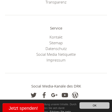
Transparenz
Service
Kontakt
Sitemap
Datenschutz
Social Media Netiquette
Impressum
Social Media-Kanäle des DRK
Cookies helfen uns bei der Bereitstellung unserer Inhalte. Durch
OK
Jetzt spenden!
die Nutzung unserer Webseite erklären Sie sich damit
einverstanden, dass wir Cookies setzen.
Erfahren Sie mehr