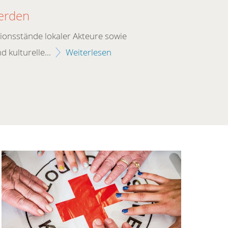
15.06.2026
erden
Einladung 
Blutspend
tionsstände lokaler Akteure sowie
Lebensrettende
d kulturelle...
Weiterlesen
der Essener Bl