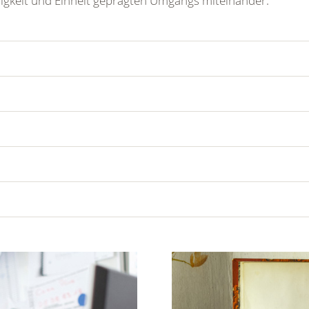
ligkeit und Einheit geprägten Umgangs miteinander.