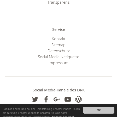
Transparenz
Service
Kontakt
Sitemap
Datenschutz
Social Media Netiquette
Impressum
Social Media-Kanäle des DRK
Cookies helfen uns bei der Bereitstellung unserer Inhalte. Durch
OK
die Nutzung unserer Webseite erklären Sie sich damit
einverstanden, dass wir Cookies setzen.
Erfahren Sie mehr