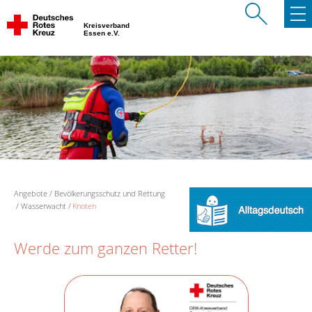
Kreisverband
Essen e.V.
Angebote
Bevölkerungsschutz und Rettung
Wasserwacht
Knoten
Werde zum ganzen Retter!