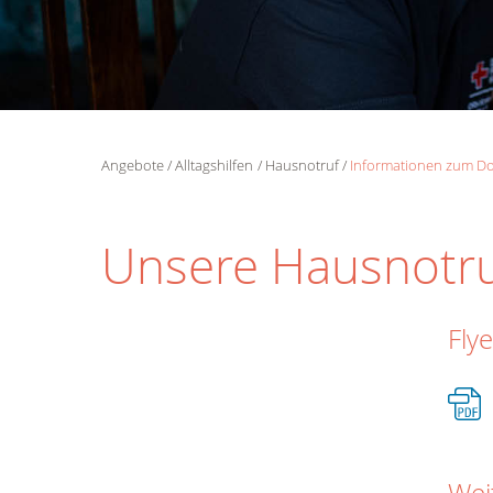
Angebote
Alltagshilfen
Hausnotruf
Informationen zum D
Unsere Hausnotru
Fly