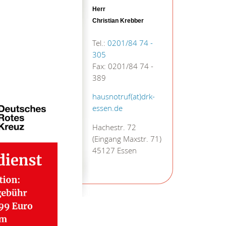
Herr
Christian Krebber
Tel.:
0201/84 74 -
305
Fax: 0201/84 74 -
389
hausnotruf(at)drk-
essen.de
Hachestr. 72
(Eingang Maxstr. 71)
45127 Essen