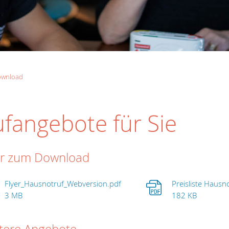
ownload
fangebote für Sie
er zum Download
Flyer_Hausnotruf_Webversion.pdf
Preisliste Hausn
3 MB
182 KB