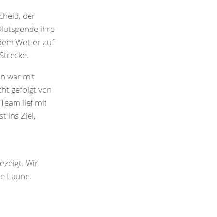
heid, der
Blutspende ihre
dem Wetter auf
 Strecke.
en war mit
cht gefolgt von
Team lief mit
 ins Ziel,
ezeigt. Wir
te Laune.