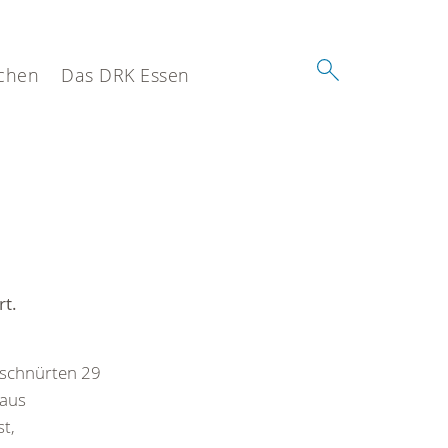
chen
Das DRK Essen
rt.
 schnürten 29
 aus
t,