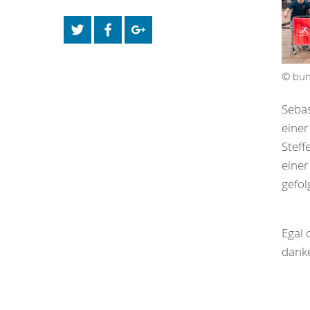
© bun
Sebas
einer
Steff
einer
gefol
Egal 
danke