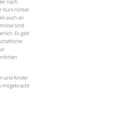
der nach
r Kurs richtet
als auch an
tnisse sind
erlich. Es gibt
schaftliche
zur
önlichen
en und Kinder
s mitgebracht