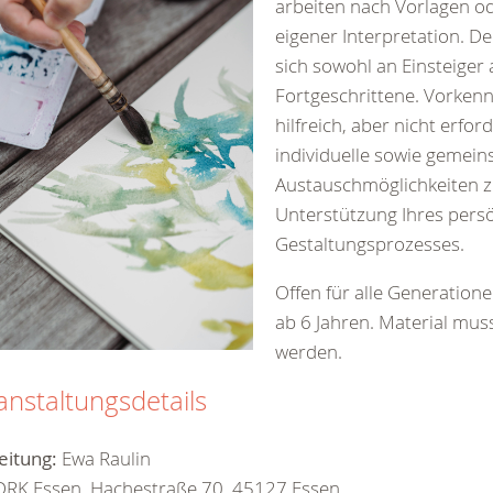
arbeiten nach Vorlagen o
eigener Interpretation. De
sich sowohl an Einsteiger 
Fortgeschrittene. Vorkenn
hilfreich, aber nicht erford
individuelle sowie gemein
Austauschmöglichkeiten 
Unterstützung Ihres pers
Gestaltungsprozesses.
Offen für alle Generation
ab 6 Jahren. Material mus
werden.
anstaltungsdetails
eitung:
Ewa Raulin
DRK Essen, Hachestraße 70, 45127 Essen