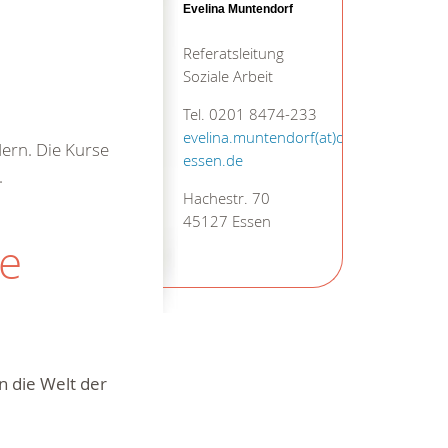
Evelina Muntendorf
Referatsleitung
Soziale Arbeit
Tel. 0201 8474-233
evelina.muntendorf(at)drk-
dern. Die Kurse
essen.de
.
Hachestr. 70
45127 Essen
ze
n die Welt der