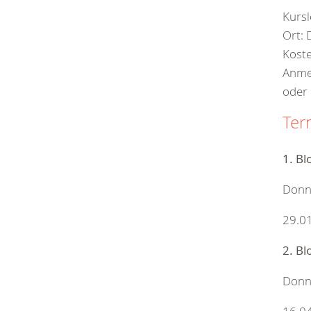
Kursl
Ort: 
Koste
Anme
oder
Ter
1. Bl
Donn
29.01
2. Bl
Donn