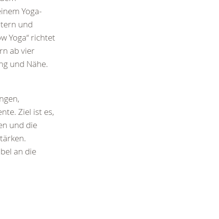
einem Yoga-
ltern und
ow Yoga“ richtet
rn ab vier
ng und Nähe.
ngen,
e. Ziel ist es,
en und die
tärken.
bel an die