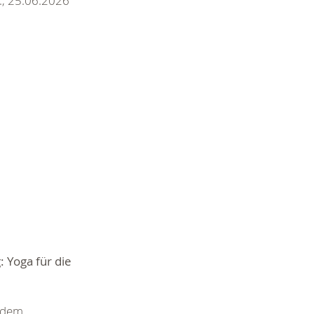
6., 25.06.2026
Yoga für die
 dem