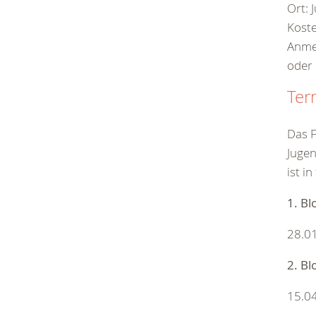
Ort:
Koste
Anme
oder
Ter
Das F
Juge
ist i
1. Bl
28.01
2. Bl
15.04