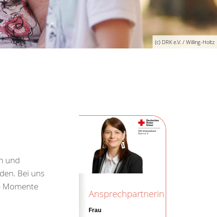
(c) DRK e.V. / Willing-Holtz
rn und
den. Bei uns
te Momente
Ansprechpartnerin
Frau