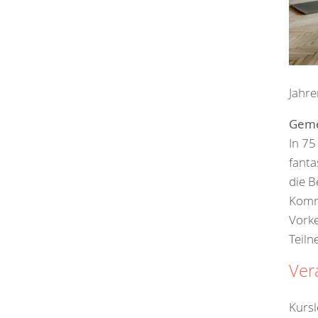
Jahr
Geme
In 75
fanta
die B
Komm
Vorke
Teil
Ver
Kursl