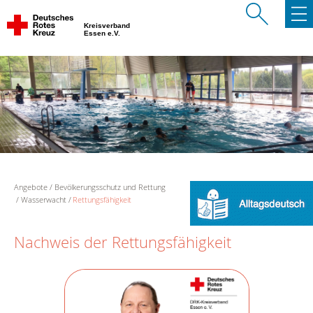
Kreisverband
Essen e.V.
Angebote
Bevölkerungsschutz und Rettung
Wasserwacht
Rettungsfähigkeit
Nachweis der Rettungsfähigkeit