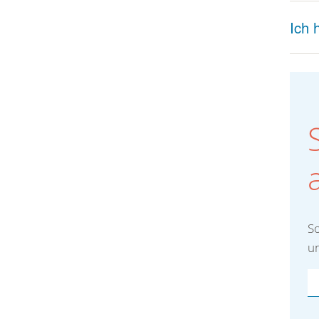
Ich 
So
un