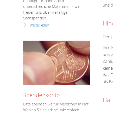
benötigt für seine Arbeit
uns d
unterschiedliche Materialien – wir
freuen uns über vielfältige
Sachspenden.
Hin
Weiterlesen
Der j
Ihre 
uns 
Zahlu
keine
das F
als B
Spendenkonto
Häu
Bitte spenden Sie für Menschen in Not!
Wählen Sie so schnell wie einfach