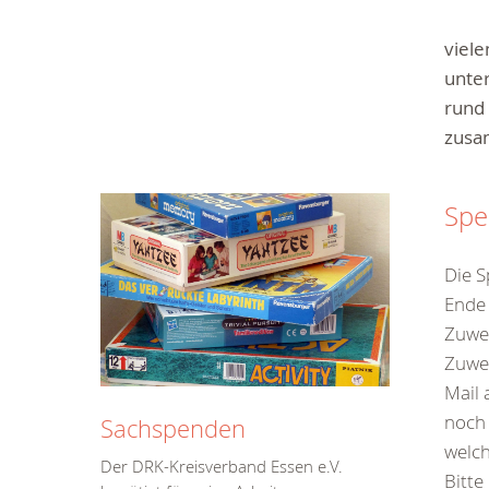
viele
unter
rund 
zusa
Spe
Die S
Ende 
Zuwen
Zuwen
Mail
noch 
Sachspenden
welch
Der DRK-Kreisverband Essen e.V.
Bitte