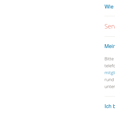
Wie 
Ser
Mein
Bitte
telef
mitgl
rund
unte
Ich 