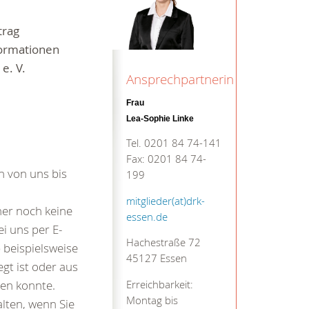
trag
formationen
e. V.
Ansprechpartnerin
Frau
Lea-Sophie Linke
Tel. 0201 84 74-141
Fax: 0201 84 74-
n von uns bis
199
mitglieder(at)drk-
her noch keine
essen.de
i uns per E-
Hachestraße 72
 beispielsweise
45127 Essen
egt ist oder aus
den konnte.
Erreichbarkeit:
Montag bis
lten, wenn Sie