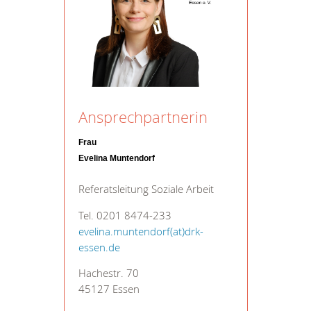
Ansprechpartnerin
Frau
Evelina Muntendorf
Referatsleitung Soziale Arbeit
Tel. 0201 8474-233
evelina.muntendorf(at)drk-
essen.de
Hachestr. 70
45127 Essen