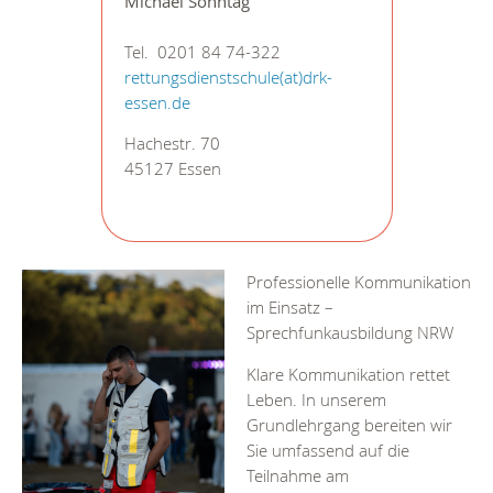
Michael Sonntag
Tel. 0201 84 74-322
rettungsdienstschule(at)drk-
essen.de
Hachestr. 70
45127 Essen
Professionelle Kommunikation
im Einsatz –
Sprechfunkausbildung NRW
Klare Kommunikation rettet
Leben. In unserem
Grundlehrgang bereiten wir
Sie umfassend auf die
Teilnahme am