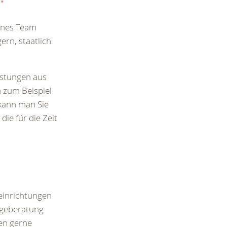
renes Team
ern, staatlich
istungen aus
 zum Beispiel
 kann man Sie
ie für die Zeit
einrichtungen
egeberatung
en gerne