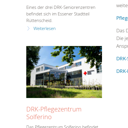
weite
Eines der drei DRK-Seniorenzentren
befindet sich im Essener Stadtteil
Pfle
Rüttenscheid.
Weiterlesen
Das D
Die j
Anspr
DRK-
DRK-
DRK-Pflegezentrum
Solferino
Das Pflegezentrum Solferino befindet