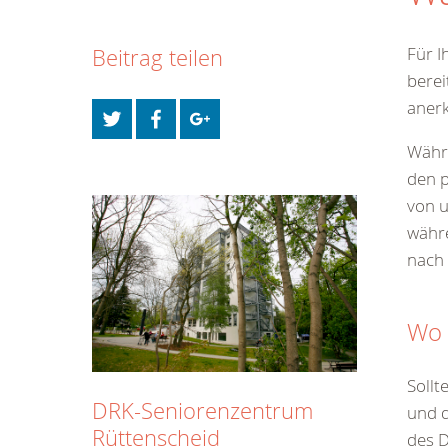
Für I
Beitrag teilen
berei
anerk
Währe
den p
von u
währe
nach 
Wo 
Sollt
DRK-Seniorenzentrum
und d
Rüttenscheid
des D