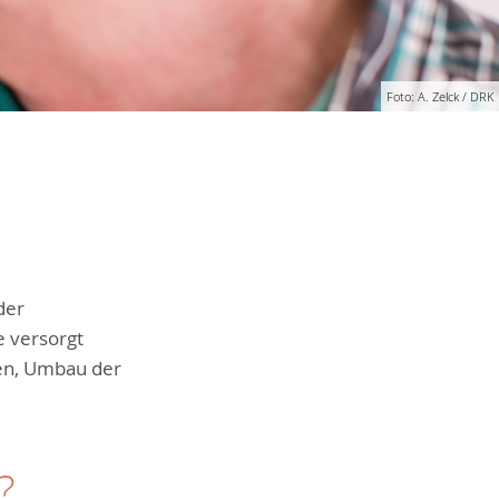
Foto: A. Zelck / DRK
der
 versorgt
gen, Umbau der
?