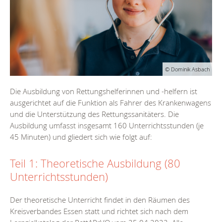
© Dominik Asbach
Die Ausbildung von Rettungshelferinnen und -helfern ist
ausgerichtet auf die Funktion als Fahrer des Krankenwagens
und die Unterstützung des Rettungssanitäters. Die
Ausbildung umfasst insgesamt 160 Unterrichtsstunden (je
45 Minuten) und gliedert sich wie folgt auf:
Teil 1: Theoretische Ausbildung (80
Unterrichtsstunden)
Der theoretische Unterricht findet in den Räumen des
Kreisverbandes Essen statt und richtet sich nach dem