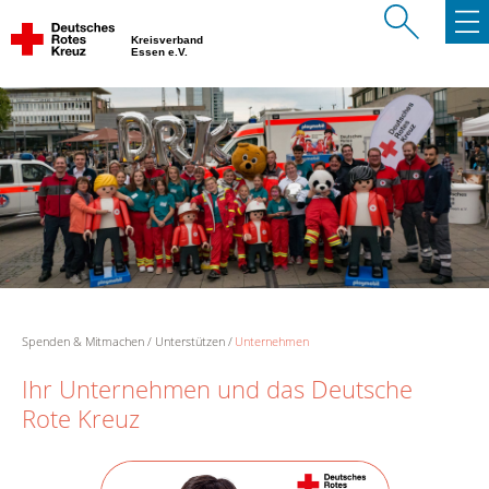
Kreisverband
Essen e.V.
Spenden & Mitmachen
Unterstützen
Unternehmen
Ihr Unternehmen und das Deutsche
Rote Kreuz