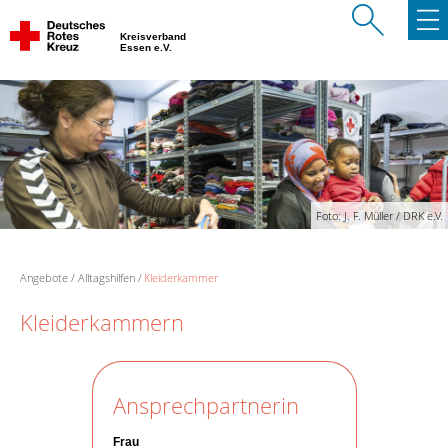
Kreisverband
Essen e.V.
Foto: J. F. Müller / DRK e.V.
Angebote
Alltagshilfen
Kleiderkammer
Kleiderkammern
Ansprechpartnerin
Frau