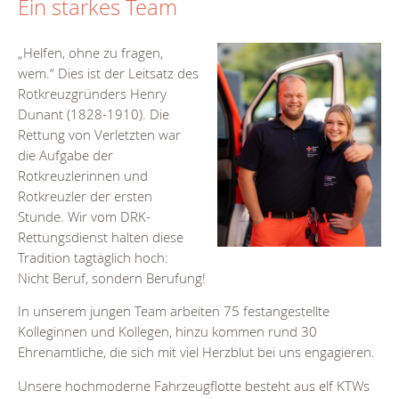
Ein starkes Team
„Helfen, ohne zu fragen,
wem.“ Dies ist der Leitsatz des
Rotkreuzgründers Henry
Dunant (1828-1910). Die
Rettung von Verletzten war
die Aufgabe der
Rotkreuzlerinnen und
Rotkreuzler der ersten
Stunde. Wir vom DRK-
Rettungsdienst halten diese
Tradition tagtäglich hoch:
Nicht Beruf, sondern Berufung!
In unserem jungen Team arbeiten 75 festangestellte
Kolleginnen und Kollegen, hinzu kommen rund 30
Ehrenamtliche, die sich mit viel Herzblut bei uns engagieren.
Unsere hochmoderne Fahrzeugflotte besteht aus elf KTWs