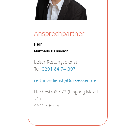
Ansprechpartner
Herr
Matthäus Bannasch
Leiter Rettungsdienst
Tel:
0201 84 74-307
rettungsdienst(at)drk-essen.de
Hachestraße 72 (Eingang Maxstr.
71)
45127 Essen