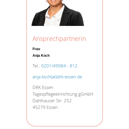
Ansprechpartnerin
Frau
Anja Koch
Tel.:
0201/49084 - 812
anja.koch(at)drk-essen.de
DRK Essen
Tagespflegeeinrichtung gGmbH
Dahlhauser Str. 252
45279 Essen