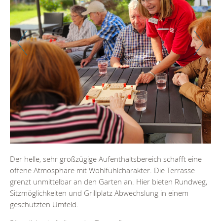
Zurück
Weiter
Der helle, sehr großzügige Aufenthaltsbereich schafft eine
offene Atmosphäre mit Wohlfühlcharakter. Die Terrasse
grenzt unmittelbar an den Garten an. Hier bieten Rundweg,
Sitzmöglichkeiten und Grillplatz Abwechslung in einem
geschützten Umfeld.