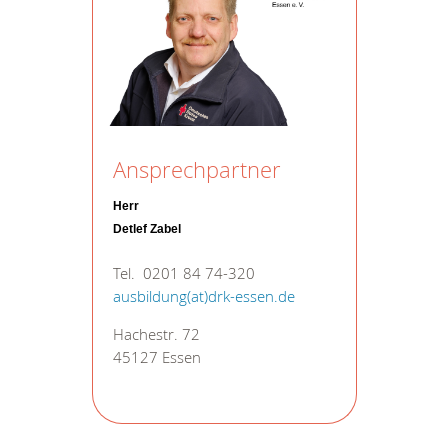
Ansprechpartner
Herr
Detlef Zabel
Tel. 0201 84 74-320
ausbildung(at)drk-essen.de
Hachestr. 72
45127 Essen