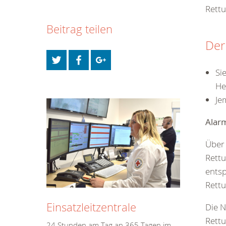
Rett
Beitrag teilen
Der
Si
He
Je
Alar
Über 
Rettu
entsp
Rettu
Einsatzleitzentrale
Die N
Rettu
24 Stunden am Tag an 365 Tagen im