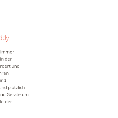
eddy
d immer
 in der
ordert und
hren
ind
ind plötzlich
und Geräte um
kt der