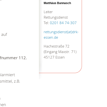
Matthäus Bannasch
Leiter
Rettungsdienst
Tel:
0201 84 74-307
rettungsdienst(at)drk-
 auf
essen.de
Hachestraße 72
(Eingang Maxstr. 71)
rufnummer
112.
45127 Essen
alarmiert
ittel, z.B.
n
chen