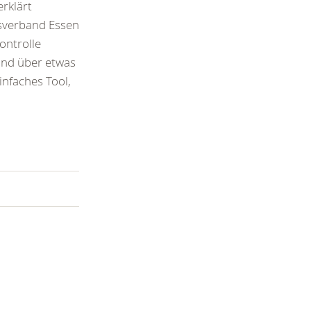
erklärt
sverband Essen
ontrolle
ind über etwas
infaches Tool,