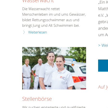
Wasserwacht
„Ein 
Matth
Die Wasserwacht rettet
Menschenleben im und ums Gewässer,
e.V. 
bildet Rettungsschwimmer aus und
gebra
bringt Jung und Alt Schwimmen bei.
ander
Weiterlesen
um A
> Wei
Auf 
Stellenbörse
Wir suchen engagierte und qualifizierte