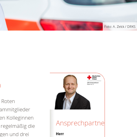
Foto: A. Zelck / DRKS
n
s Roten
eammitglieder
en Kolleginnen
Ansprechpartner
 regelmäßig die
gen und drei
Herr