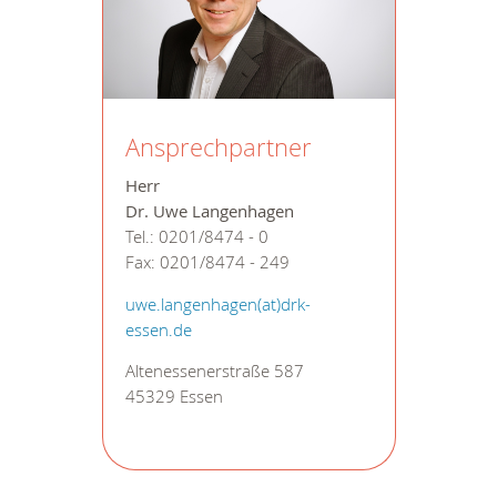
Ansprechpartner
Herr
Dr. Uwe Langenhagen
Tel.: 0201/8474 - 0
Fax: 0201/8474 - 249
uwe.langenhagen(at)drk-
essen.de
Altenessenerstraße 587
45329 Essen