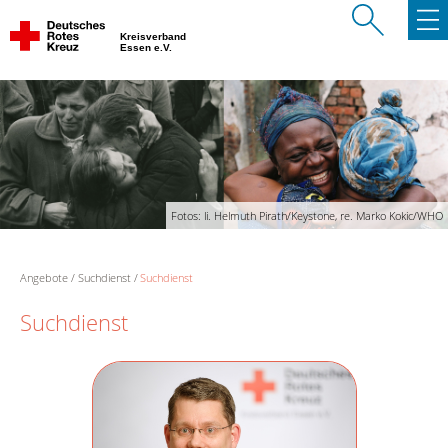
Kreisverband
Essen e.V.
Fotos: li. Helmuth Pirath/Keystone, re. Marko Kokic/WHO
Angebote
Suchdienst
Suchdienst
Suchdienst