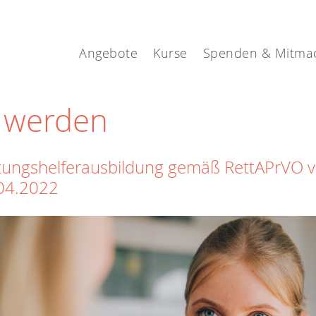
Angebote
Kurse
Spenden & Mitma
n werden
tungshelferausbildung gemäß RettAPrVO 
04.2022