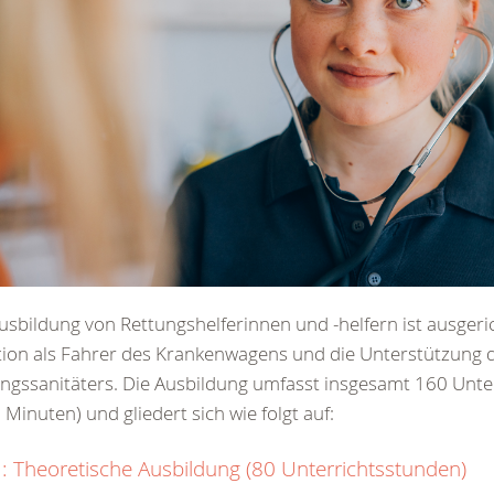
usbildung von Rettungshelferinnen und -helfern ist ausgeric
ion als Fahrer des Krankenwagens und die Unterstützung 
ngssanitäters. Die Ausbildung umfasst insgesamt 160 Unte
5 Minuten) und gliedert sich wie folgt auf:
 1: Theoretische Ausbildung (80 Unterrichtsstunden)