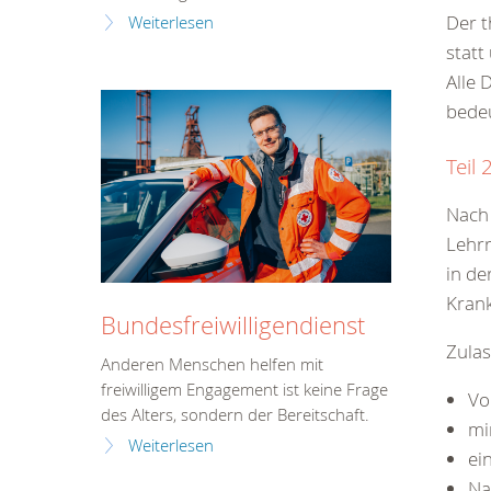
Der t
Weiterlesen
statt
Alle 
bedeu
Teil
Nach 
Lehr
in de
Kran
Bundesfreiwilligendienst
Zula
Anderen Menschen helfen mit
freiwilligem Engagement ist keine Frage
Vo
des Alters, sondern der Bereitschaft.
mi
Weiterlesen
ei
Na