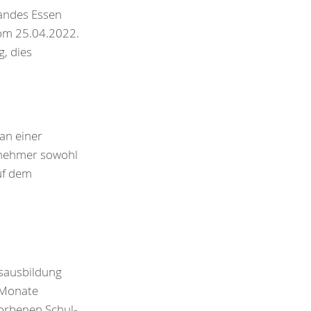
bandes Essen
vom 25.04.2022.
g, dies
an einer
lnehmer sowohl
uf dem
sausbildung
3 Monate
worbenen Schul-