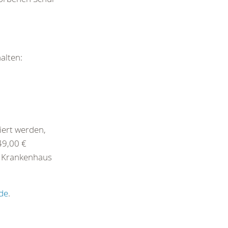
alten:
iert werden,
49,00 €
m Krankenhaus
.de
.