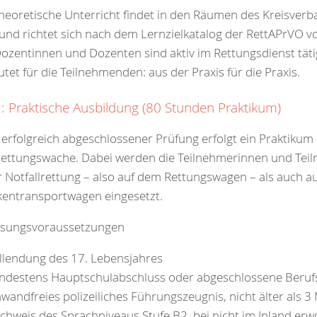
heoretische Unterricht findet in den Räumen des Kreisver
 und richtet sich nach dem Lernzielkatalog der RettAPrVO 
Dozentinnen und Dozenten sind aktiv im Rettungsdienst täti
tet für die Teilnehmenden: aus der Praxis für die Praxis.
 2: Praktische Ausbildung (80 Stunden Praktikum)
erfolgreich abgeschlossener Prüfung erfolgt ein Praktikum 
rettungswache. Dabei werden die Teilnehmerinnen und Tei
r Notfallrettung – also auf dem Rettungswagen – als auch a
kentransportwagen eingesetzt.
ssungsvoraussetzungen
llendung des 17. Lebensjahres
ndestens Hauptschulabschluss oder abgeschlossene Beruf
nwandfreies polizeiliches Führungszeugnis, nicht älter als 
chweis des Sprachniveaus Stufe B2, bei nicht im Inland er