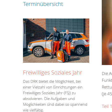
Terminübersicht
Freiwilliges Soziales Jahr
Die A
Funkt
Das DRK bietet die Möglichkeit, bei
Rettu
einer Vielzahl von Einrichtungen ein
Freiwilliges Soziales Jahr (FSJ) zu
(je 4
absolvieren. Die Aufgaben und
Möglichkeiten sind dabei so spannend
Teil
wie vielfältig.