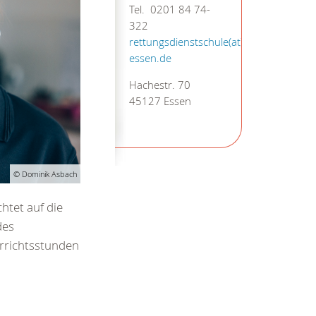
Tel. 0201 84 74-
322
rettungsdienstschule(at)drk-
essen.de
Hachestr. 70
45127 Essen
© Dominik Asbach
htet auf die
des
rrichtsstunden