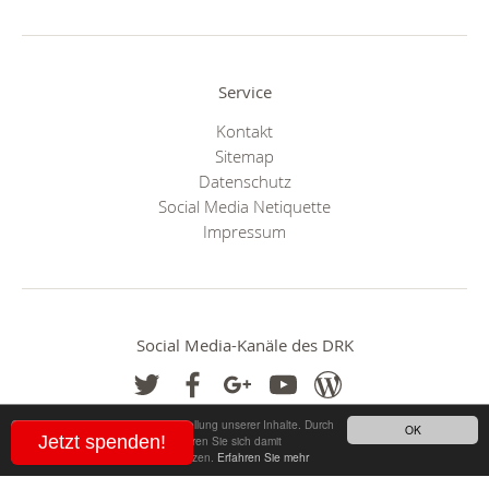
Service
Kontakt
Sitemap
Datenschutz
Social Media Netiquette
Impressum
Social Media-Kanäle des DRK
Cookies helfen uns bei der Bereitstellung unserer Inhalte. Durch
OK
Jetzt spenden!
die Nutzung unserer Webseite erklären Sie sich damit
einverstanden, dass wir Cookies setzen.
Erfahren Sie mehr