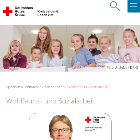
Kreisverband
Essen e.V.
Foto: A. Zelck / DRKS
Spenden & Mitmachen
Zeit spenden
Wohlfahrt und Sozialarbeit
Wohlfahrts- und Sozialarbeit