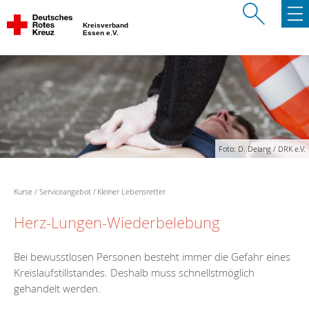
Kreisverband
Essen e.V.
Foto: D. Delang / DRK e.V.
Kurse
Serviceangebot
Kleiner Lebensretter
Herz-Lungen-Wiederbelebung
Bei bewusstlosen Personen besteht immer die Gefahr eines
Kreislaufstillstandes. Deshalb muss schnellstmöglich
gehandelt werden.