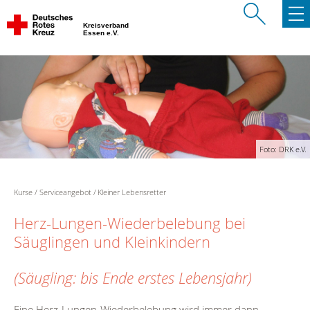
Kreisverband
Essen e.V.
Foto: DRK e.V.
Kurse
Serviceangebot
Kleiner Lebensretter
Herz-Lungen-Wiederbelebung bei
Säuglingen und Kleinkindern
(Säugling: bis Ende erstes Lebensjahr)
Eine Herz-Lungen-Wiederbelebung wird immer dann