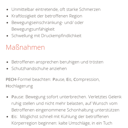
Unmittelbar eintretende, oft starke Schmerzen
Kraftlosigkeit der betroffenen Region
Bewegungseinschränkung- und/ oder
Bewegungsunfähigkeit
Schwellung mit Druckempfindlichkeit
Maßnahmen
Betroffenen ansprechen beruhigen und trösten
Schutzhandschuhe anziehen
PECH
-Formel beachten:
P
ause,
E
is,
C
ompression,
H
ochlagerung
P
ause: Bewegung sofort unterbrechen. Verletztes Gelenk
ruhig stellen und nicht mehr belasten, auf Wunsch vom
Betroffenen eingenommene Schonhaltung unterstützen
E
is: Möglichst schnell mit Kühlung der betroffenen
Körperregion beginnen: kalte Umschläge, in ein Tuch