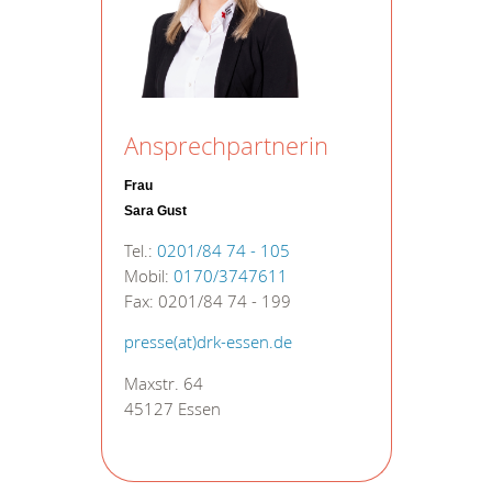
Ansprechpartnerin
Frau
Sara Gust
Tel.:
0201/84 74 - 105
Mobil:
0170/3747611
Fax: 0201/84 74 - 199
presse(at)drk-essen.de
Maxstr. 64
45127 Essen