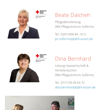
Beate Dalcheh
Pflegedienstleitung
DRK-Pflegezentrum Solferino
Tel.: 0201/490 84 - 813
pz-solferino(at)drk-essen.de
Dina Bernhard
Leitung Hauswirtschaft &
Verteilerküchen
DRK-Pflegezentrum Solferino
Tel.: 0151/50 40 64 72
dina.bernhard(at)drk-essen.de