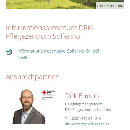
lck
Dirk Ermers / DRK
Informationsbroschüre DRK-
Pflegezentrum Solferino
Informationsbroschuere_Solferino_01.pdf
4 MB
Ansprechpartner
Dirk Ermers
Belegungsmanagement
DRK-Pflegezentrum Solferino
Tel.: 0201/490 84 - 810
dirk.ermers(at)drk-essen.de