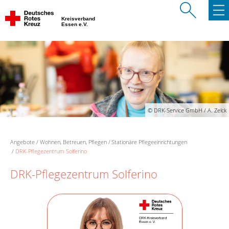
Kreisverband
Essen e.V.
© DRK-Service GmbH / A. Zelck
Angebote
Wohnen, Betreuen, Pflegen
Stationäre Pflegeeinrichtungen
DRK-Pflegezentrum Solferino
DRK-Pflegezentrum Solferino