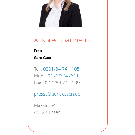
Ansprechpartnerin
Frau
Sara Gust
Tel.:
0201/84 74 - 105
Mobil:
0170/3747611
Fax: 0201/84 74 - 199
presse(at)drk-essen.de
Maxstr. 64
45127 Essen