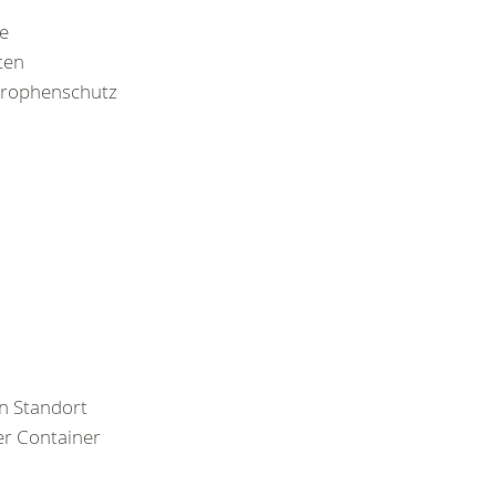
ie
ten
strophenschutz
en Standort
er Container