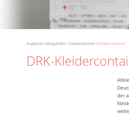
Angebote
Alltagshilfen
Kleiderkammer
Kleidercontainer
DRK-Kleiderconta
Altkl
Deuts
der a
Kleid
weit