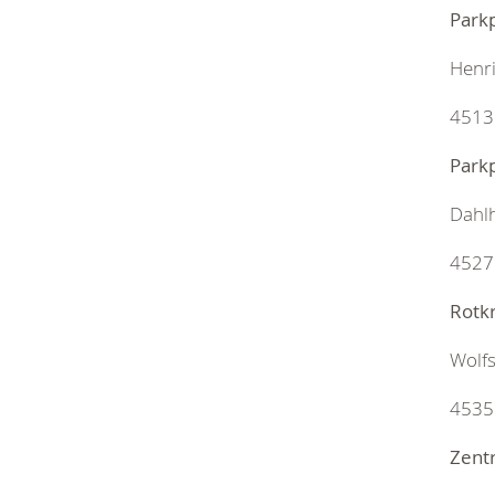
Park
Henr
4513
Park
Dahl
4527
Rotk
Wolf
4535
Zent