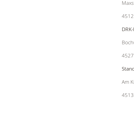
Maxs
4512
DRK-K
Boch
4527
Stan
Am K
4513