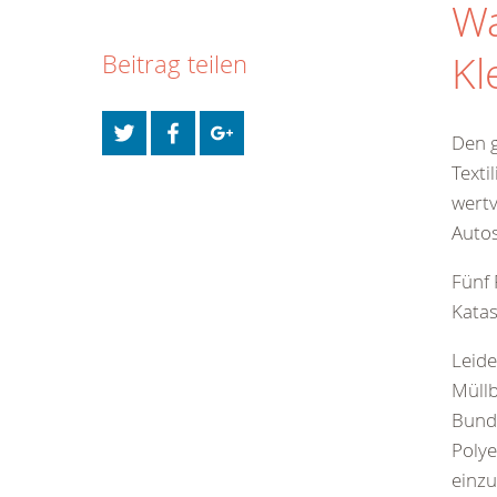
Wa
Kl
Beitrag teilen
Den g
Texti
wertv
Autos
Fünf 
Katas
Leide
Müllb
Bunde
Polye
einzu