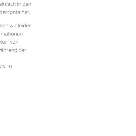
einfach in den
dercontainer.
en wir leider
lamationen
wurf von
während der
4 - 0