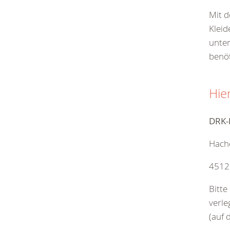
Mit d
Kleid
unter
benöt
Hie
DRK-
Hache
4512
Bitte
verle
(auf