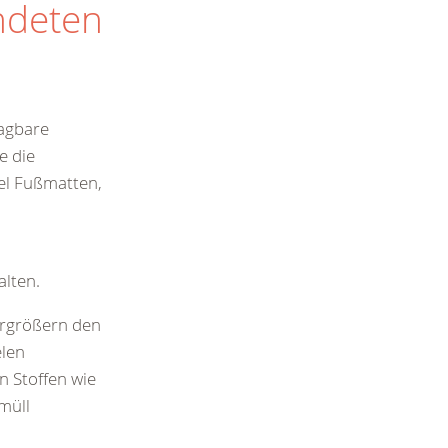
ndeten
ragbare
e die
iel Fußmatten,
lten.
ergrößern den
elen
n Stoffen wie
müll