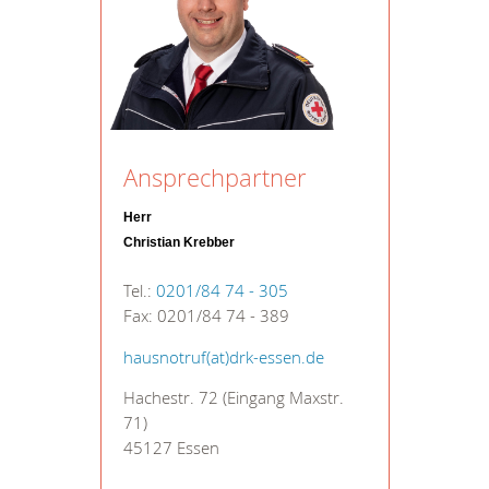
Ansprechpartner
Herr
Christian Krebber
Tel.:
0201/84 74 - 305
Fax: 0201/84 74 - 389
hausnotruf(at)drk-essen.de
Hachestr. 72 (Eingang Maxstr.
71)
45127 Essen