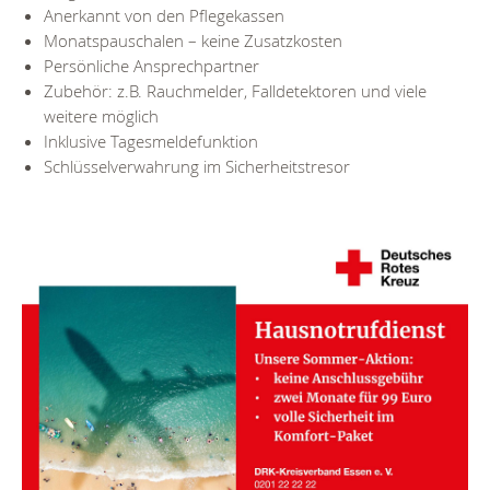
Anerkannt von den Pflegekassen
Monatspauschalen – keine Zusatzkosten
Persönliche Ansprechpartner
Zubehör: z.B. Rauchmelder, Falldetektoren und viele
weitere möglich
Inklusive Tagesmeldefunktion
Schlüsselverwahrung im Sicherheitstresor