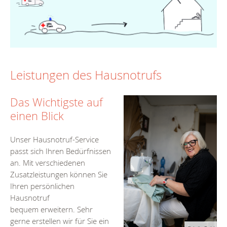
Leistungen des Hausnotrufs
Das Wichtigste auf
einen Blick
Unser Hausnotruf-Service
passt sich Ihren Bedürfnissen
an. Mit verschiedenen
Zusatzleistungen können Sie
Ihren persönlichen
Hausnotruf
bequem erweitern. Sehr
gerne erstellen wir für Sie ein