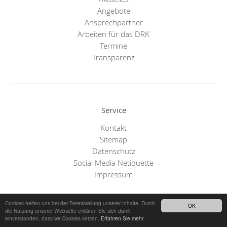
Angebote
Ansprechpartner
Arbeiten für das DRK
Termine
Transparenz
Service
Kontakt
Sitemap
Datenschutz
Social Media Netiquette
Impressum
Cookies helfen uns bei der Bereitstellung unserer Inhalte. Durch
OK
die Nutzung unserer Webseite erklären Sie sich damit
einverstanden, dass wir Cookies setzen.
Erfahren Sie mehr